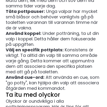
Mata dem, lek med dem och söv dem vid
samma tider varje dag.
Täta pottpauser:
Unga valpar har mycket
små blåsor och behöver vanligtvis gå på
toaletten varannan till varannan timme när
de är vakna.
Använd koppel:
Under potträning, ta ut din
valp i koppel. Detta håller dem fokuserade
på uppgiften.
Välj en specifik pottplats:
Konsistens är
viktigt. Ta alltid din valp till samma område
varje gång. Detta kommer att uppmuntra
dem att associera den specifika platsen
med att gå på toaletten.
Använd cue-ord:
Att använda en cue, som
"go potty", kan hjälpa din valp att associera
åtgärden med kommandot.
Ta itu med olyckor
Olyckor är oundvikliga i alla
potträningsprogram. Här är tips för att