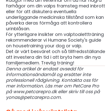
Rådgör med din veterinär om du har några
farhågor om din valps framsteg med inbrott
eller för att diskutera eventuella
underliggande medicinska tillstånd som kan
påverka deras förmåga att kontrollera
urinblåsan.
För ytterligare insikter om valptoalettträning
rekommenderar vi
Humane Society's guide
on housetraining your dog or valp
.
Det är värt besväret och så tillfredsställande
att investera din tid i att bryta hem din nya
familjemedlem. Trevlig träning!
Denna artikel är endast avsedd för
informationsändamål og ersätter inte
professionell rådgivning. Kontakta oss för
mer information.
Läs mer om PetCare Pro
på
www.petcarepro.dk
eller skriv till oss på
yonas@petcarepro.com
.