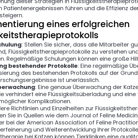
ehung dieser Strategien in Flüssigkeitstherapieprot
 Patientenergebnissen führen und die Effizienz der 
steigern.
entierung eines erfolgreichen
keitstherapieprotokolls
chulung
: Stellen Sie sicher, dass alle Mitarbeiter gu
nd, Flüssigkeitstherapieprotokolle zu verstehen un
. Regelmäßige Schulungen können eine große Hilf
ng bestehender Protokolle
: Eine regelmäßige Ü
isierung des bestehenden Protokolls auf der Grun
orschungsergebnisse ist unerlässlich.
berwachung
: Eine genaue Überwachung der Katz
e verhindert eine Flüssigkeitsüberladung und eine 
möglicher Komplikationen.
e Richtlinien und Einzelheiten zur Flüssigkeitsther
en Sie in Quellen wie dem
Journal of Feline Medici
r bei der
American Association of Feline Practitio
erfeinerung und Weiterentwicklung ihrer Protokolle
stherapie bei Katzen können Tierkliniken eine qualita