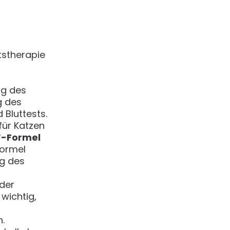
tstherapie
ng des
g des
 Bluttests.
für Katzen
“-Formel
Formel
ng des
der
wichtig,
.