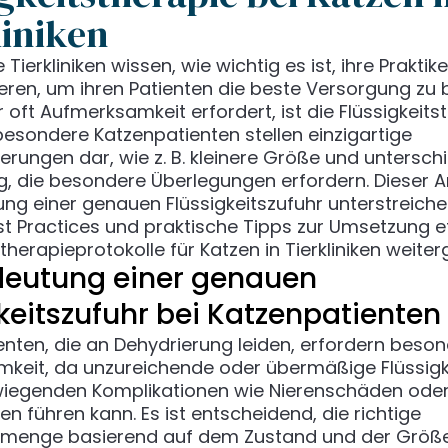
liniken
 Tierkliniken wissen, wie wichtig es ist, ihre Prakti
ieren, um ihren Patienten die beste Versorgung zu b
r oft Aufmerksamkeit erfordert, ist die Flüssigkeits
besondere Katzenpatienten stellen einzigartige
rungen dar, wie z. B. kleinere Größe und unterschi
g, die besondere Überlegungen erfordern. Dieser Art
ung einer genauen Flüssigkeitszufuhr unterstreich
st Practices und praktische Tipps zur Umsetzung ef
stherapieprotokolle für Katzen in Tierkliniken weite
deutung einer genauen
keitszufuhr bei Katzenpatienten
enten, die an Dehydrierung leiden, erfordern beso
keit, da unzureichende oder übermäßige Flüssigk
iegenden Komplikationen wie Nierenschäden ode
n führen kann. Es ist entscheidend, die richtige
tsmenge basierend auf dem Zustand und der Größe