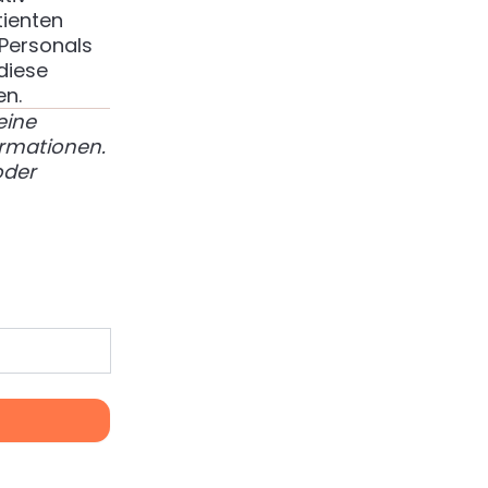
tienten
Personals
diese
en.
eine
ormationen.
der