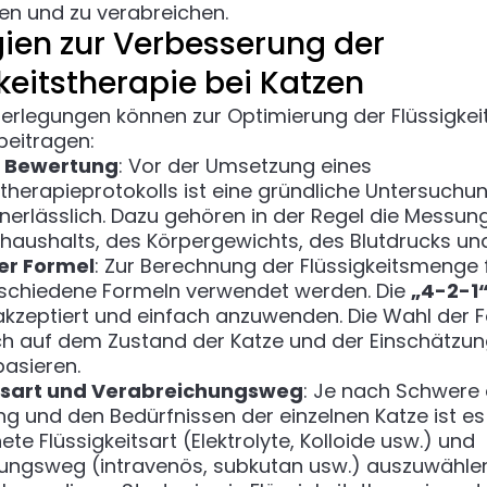
en und zu verabreichen.
gien zur Verbesserung der
keitstherapie bei Katzen
erlegungen können zur Optimierung der Flüssigkei
beitragen:
e Bewertung
: Vor der Umsetzung eines
stherapieprotokolls ist eine gründliche Untersuchu
nerlässlich. Dazu gehören in der Regel die Messun
shaushalts, des Körpergewichts, des Blutdrucks und
er Formel
: Zur Berechnung der Flüssigkeitsmenge 
schiedene Formeln verwendet werden. Die
„4-2-1
 akzeptiert und einfach anzuwenden. Die Wahl der 
och auf dem Zustand der Katze und der Einschätzu
basieren.
itsart und Verabreichungsweg
: Je nach Schwere 
g und den Bedürfnissen der einzelnen Katze ist es 
ete Flüssigkeitsart (Elektrolyte, Kolloide usw.) und
ungsweg (intravenös, subkutan usw.) auszuwählen