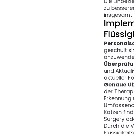
Die Einbezi
zu besseren
insgesamt 
Implem
Flüssig
Personals
geschult si
anzuwenden
Überprüfu
und Aktual
aktueller F
Genaue Ü
der Therapi
Erkennung 
Umfassender
Katzen find
Surgery
ode
Durch die V
Flüssigkeit