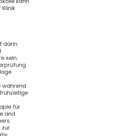
okolle kann
Klinik
t darin
d
e sein.
berprüfung
dlage
e während
frühzeitige
apie für
ne and
ners
.
 zur
tiv