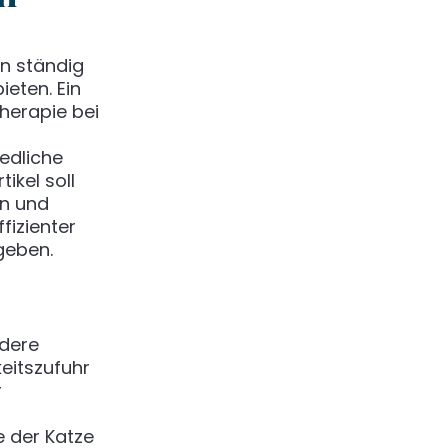
ken ständig
ieten. Ein
therapie bei
edliche
ikel soll
en und
fizienter
rgeben.
ndere
eitszufuhr
r
 der Katze