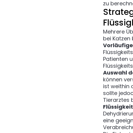
zu berechn
Strate
Flüssig
Mehrere Üb
bei Katzen 
Vorläufig
Flüssigkeit
Patienten u
Flüssigkeit
Auswahl d
können ver
ist weithin
sollte jed
Tierarztes 
Flüssigke
Dehydrierun
eine geeign
Verabreich