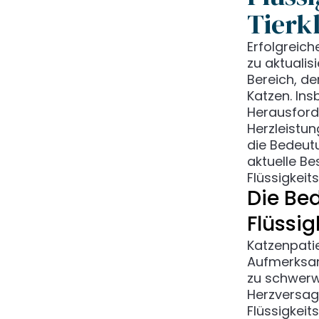
Tierk
Erfolgreiche
zu aktualis
Bereich, de
Katzen. Ins
Herausforde
Herzleistun
die Bedeut
aktuelle Be
Flüssigkeit
Die Be
Flüssig
Katzenpati
Aufmerksam
zu schwerw
Herzversage
Flüssigkei