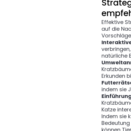
Strateg
empfeh
Effektive S
auf die Nac
Vorschläge
Interaktive
verbringen,
natürliche
Umweltan
Kratzbäume
Erkunden bi
Futterräts
indem sie 
Einführung
Kratzbäume
Katze inter
Indem sie 
Bedeutung 
können Tier