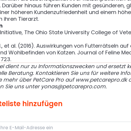
. Darüber hinaus führen Kunden mit gesünderen, gl
einer höheren Kundenzufriedenheit und einem höh
 ihren Tierarzt.
n
Initiative, The Ohio State University College of Vet
, et al. (2016).
Auswirkungen von Futterrätseln auf
und Wohlbefinden von Katzen
. Journal of Feline Me
 723.
kel dient nur zu Informationszwecken und ersetzt k
lle Beratung. Kontaktieren Sie uns für weitere Inf
ie mehr über PetCare Pro auf
www.petcarepro.dk
o
en Sie uns unter
yonas@petcarepro.com
.
eliste hinzufügen