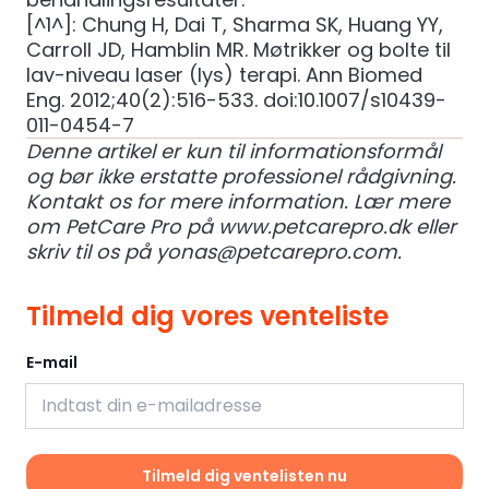
[^1^]: Chung H, Dai T, Sharma SK, Huang YY,
Carroll JD, Hamblin MR. Møtrikker og bolte til
lav-niveau laser (lys) terapi. Ann Biomed
Eng. 2012;40(2):516-533. doi:10.1007/s10439-
011-0454-7
Denne artikel er kun til informationsformål
og bør ikke erstatte professionel rådgivning.
Kontakt os for mere information.
Lær mere
om PetCare Pro på
www.petcarepro.dk
eller
skriv til os på
yonas@petcarepro.com
.
Tilmeld dig vores venteliste
E-mail
Tilmeld dig ventelisten nu