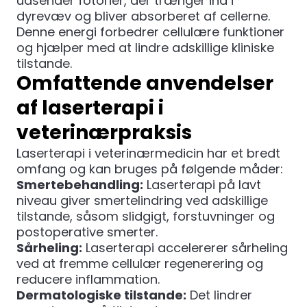
udsender fotoner, der trænger ind i
dyrevæv og bliver absorberet af cellerne.
Denne energi forbedrer cellulære funktioner
og hjælper med at lindre adskillige kliniske
tilstande.
Omfattende anvendelser
af laserterapi i
veterinærpraksis
Laserterapi i veterinærmedicin har et bredt
omfang og kan bruges på følgende måder:
Smertebehandling:
Laserterapi på lavt
niveau giver smertelindring ved adskillige
tilstande, såsom slidgigt, forstuvninger og
postoperative smerter.
Sårheling:
Laserterapi accelererer sårheling
ved at fremme cellulær regenerering og
reducere inflammation.
Dermatologiske tilstande:
Det lindrer