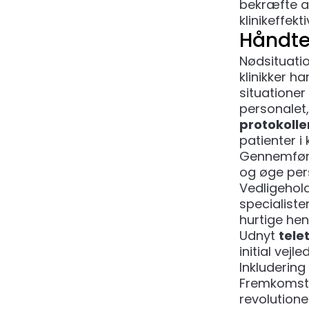
bekræfte a
klinikeffekti
Håndte
Nødsituatio
klinikker h
situationer 
personalet,
protokolle
patienter i 
Gennemfør
og øge pers
Vedligehol
specialiste
hurtige hen
Udnyt
tele
initial vejl
Inkludering
Fremkomste
revolution