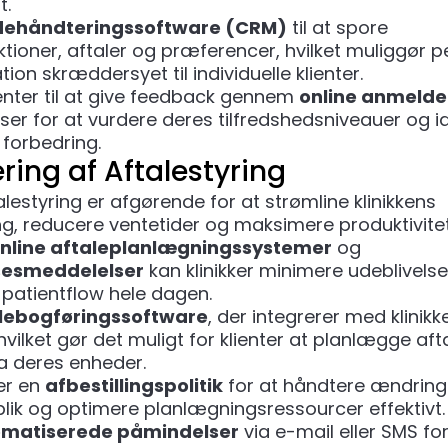
t.
dehåndteringssoftware (CRM)
til at spore
aktioner, aftaler og præferencer, hvilket muliggør p
on skræddersyet til individuelle klienter.
enter til at give feedback gennem
online anmelde
er for at vurdere deres tilfredshedsniveauer og id
 forbedring.
ing af Aftalestyring
talestyring er afgørende for at strømline klinikkens
g, reducere ventetider og maksimere produktivitet
nline aftaleplanlægningssystemer
og
esmeddelelser
kan klinikker minimere udeblivelse
 patientflow hele dagen.
lebogføringssoftware
, der integrerer med klinikk
hvilket gør det muligt for klienter at planlægge aft
a deres enheder.
er en
afbestillingspolitik
for at håndtere ændringe
eblik og optimere planlægningsressourcer effektivt.
matiserede påmindelser
via e-mail eller SMS for