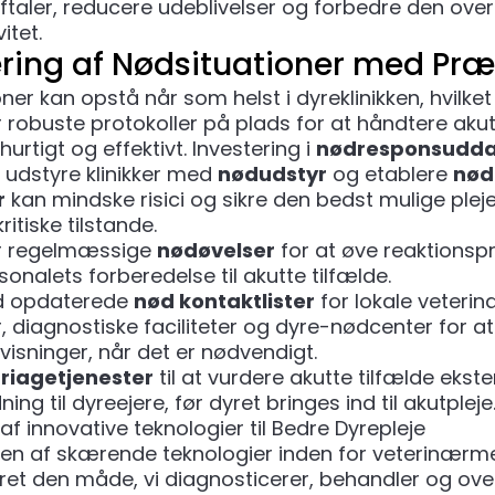
ftaler, reducere udeblivelser og forbedre den ov
vitet.
ring af Nødsituationer med Præ
ner kan opstå når som helst i dyreklinikken, hvilket
ar robuste protokoller på plads for at håndtere aku
hurtigt og effektivt. Investering i
nødresponsudda
 udstyre klinikker med
nødudstyr
og etablere
nød
r
kan mindske risici og sikre den bedst mulige pleje
kritiske tilstande.
 regelmæssige
nødøvelser
for at øve reaktionsp
onalets forberedelse til akutte tilfælde.
d opdaterede
nød kontaktlister
for lokale veteri
r, diagnostiske faciliteter og dyre-nødcenter for at 
visninger, når det er nødvendigt.
triagetjenester
til at vurdere akutte tilfælde ekste
edning til dyreejere, før dyret bringes ind til akutpleje
 af innovative teknologier til Bedre Dyrepleje
n af skærende teknologier inden for veterinærme
eret den måde, vi diagnosticerer, behandler og ov