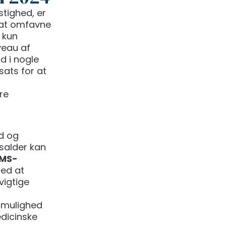
tighed, er
d at omfavne
 kun
veau af
d i nogle
sats for at
re
id og
dsalder kan
MS-
med at
vigtige
 mulighed
edicinske