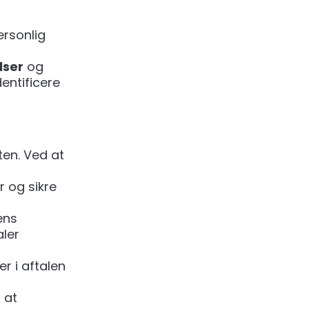
ersonlig
lser
og
entificere
en. Ved at
r og sikre
ens
aler
r i aftalen
 at