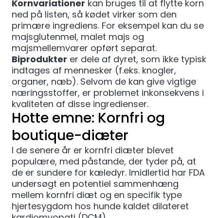
Kornvariationer
kan bruges til at flytte korn
ned på listen, så kødet virker som den
primære ingrediens. For eksempel kan du se
majsglutenmel, malet majs og
majsmellemvarer opført separat.
Biprodukter
er dele af dyret, som ikke typisk
indtages af mennesker (f.eks. knogler,
organer, næb). Selvom de kan give vigtige
næringsstoffer, er problemet inkonsekvens i
kvaliteten af ​​disse ingredienser.
Hotte emne: Kornfri og
boutique-diæter
I de senere år er kornfri diæter blevet
populære, med påstande, der tyder på, at
de er sundere for kæledyr. Imidlertid har
FDA
undersøgt en potentiel sammenhæng
mellem kornfri diæt og en specifik type
hjertesygdom hos hunde kaldet dilateret
kardiomyopati (DCM).