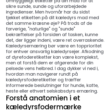
omhyggeligt etiketter på din mad for at
sikre sunde, sunde og uforarbejdede
ingredienser. Men hvornår har du sidst
tjekket etiketten på dit kæledyrs mad med
det samme kræsne øje? På trods af de
farverige, "naturlige" og "sunde"
bekræftelser på forsiden af ​​tasken, kunne
det, der ligger indeni, være ret overraskende.
Kæledyrsernæring bør være en topprioritet
for enhver ansvarlig kæledyrsejer. Afkodning
af dyrefoderetiketter kan være komplekst,
men at forstå dem er afgørende for din
pelsede vens helbred. I dag dykker vi ned i,
hvordan man navigerer rundt på
kæledyrsfoderetiketter og træffer
informerede beslutninger for hunde, katte,
heste eller ethvert selskabsdyrs ernæring.
Forstå anatomien i et
kæledyrsfodermærke