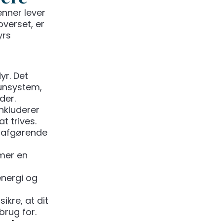
enner lever
overset, er
yrs
yr. Det
munsystem,
der.
nkluderer
t trives.
er afgørende
mmer en
energi og
ikre, at dit
brug for.