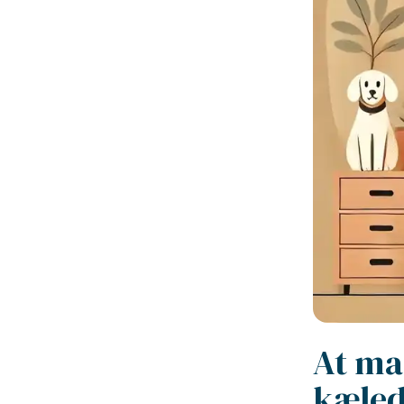
At ma
kæled