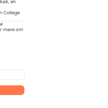
Husk, en
n College
te
r mere om