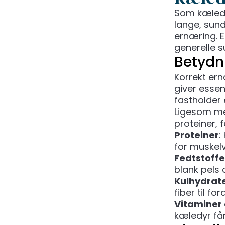
Som kæledyr
lange, sunde
ernæring. E
generelle s
Betydn
Korrekt er
giver esse
fastholder
Ligesom me
proteiner, 
Proteiner
:
for muskel
Fedtstoffe
blank pels 
Kulhydrat
fiber til f
Vitaminer 
kæledyr får