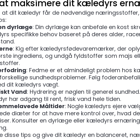
l at maksimere dit kæledyrs ern
e, at dit kæledyr får de nødvendige næringsstoffer,
ps:
 en dyrlæge
: Din dyrlæge kan anbefale en kost s
edyrs specifikke behov baseret på deres alder, rac
stand.
erne
: Kig efter kæledyrsfødevaremærker, der opl
ste ingrediens, og undgå fyldstoffer som majs ell
stoffer.
rfodring
: Fedme er et almindeligt problem hos k
l forskellige sundhedsproblemer. Følg foderanbefa
ed dit kæledyrs vægt.
riskt Vand
: Hydrering er nøglen til generel sundhed.
yr har adgang til rent, frisk vand hele tiden.
jemmelavede Måltider
: Nogle kæledyrs ejere væl
de diæter for at have mere kontrol over, hvad de
iser. Konsulter en dyrlæge eller kæledyrs ernærin
ng.
e disse tips og give dit kæledyr en balanceret, næ