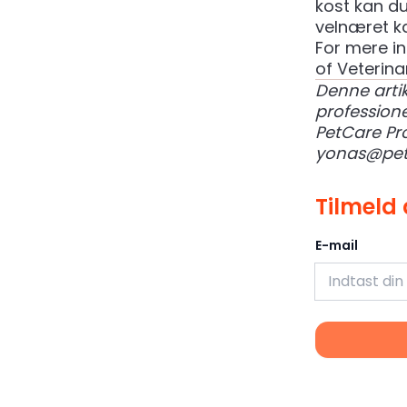
kost kan du
velnæret kæ
For mere i
of Veterina
Denne artik
professione
PetCare Pr
yonas@pet
Tilmeld 
E-mail