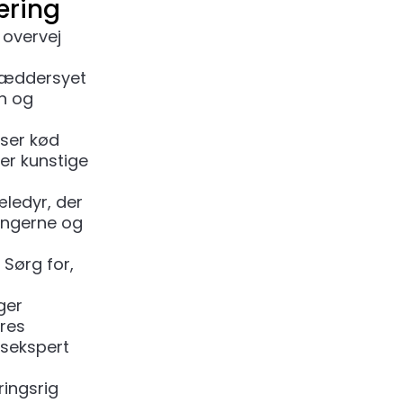
æring
 overvej
kræddersyet
en og
yser kød
er kunstige
æledyr, der
lingerne og
 Sørg for,
ger
res
gsekspert
ringsrig