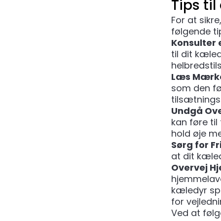
Tips ti
For at sikr
følgende ti
Konsulter
til dit kæl
helbredstil
Læs Mærk
som den før
tilsætnings
Undgå Ove
kan føre ti
hold øje m
Sørg for F
at dit kæled
Overvej H
hjemmelave
kæledyr sp
for vejledni
Ved at følg