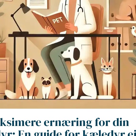
ksimere ernæring for din
yr: En guide for kæledyr e