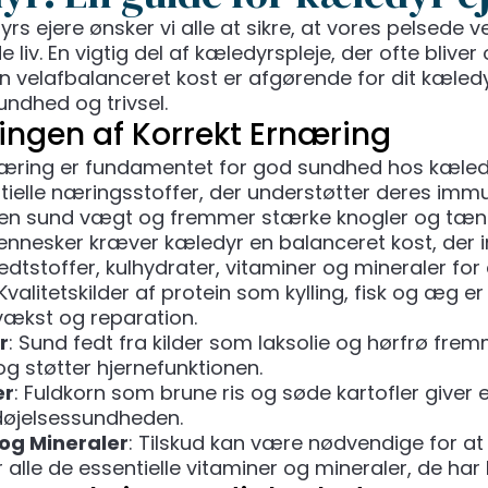
s ejere ønsker vi alle at sikre, at vores pelsede v
 liv. En vigtig del af kæledyrspleje, der ofte bliver 
n velafbalanceret kost er afgørende for dit kæled
undhed og trivsel.
ingen af Korrekt Ernæring
næring er fundamentet for god sundhed hos kæled
ntielle næringsstoffer, der understøtter deres im
 en sund vægt og fremmer stærke knogler og tæn
nnesker kræver kæledyr en balanceret kost, der i
fedtstoffer, kulhydrater, vitaminer og mineraler for a
 Kvalitetskilder af protein som kylling, fisk og æg 
vækst og reparation.
r
: Sund fedt fra kilder som laksolie og hørfrø fre
og støtter hjernefunktionen.
er
: Fuldkorn som brune ris og søde kartofler giver 
ordøjelsessundheden.
og Mineraler
: Tilskud kan være nødvendige for at s
 alle de essentielle vitaminer og mineraler, de har 